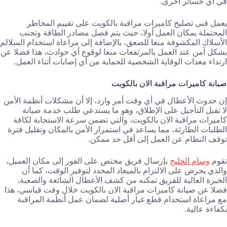
في أي خسائر أخرى.
يعمل فنى تصليح كاميرات مراقبة بالكويت على تقييم المخاطر
المحتملة بمكان العمل أولا، حيث يتم فصل مصادر الطاقة وتجنب
الأسلاك المكشوفة منعا للصعق، بالإضافة إلى مراعاة استخدام السلالم
بشكل آمن عند العمل بالمرتفعات منعا لوقوع أي حوادث، هذا فضلا عن
ارتداء معدات الوقاية الشخصية للحماية من أي إصابات أثناء العمل.
صيانة كاميرات مراقبة الان بالكويت
إن حدوث الأعطال في أي وقت أمر وارد، إلا أن مشكلات أنظمة الأمن
لا تقبل التأجيل على الإطلاق، وهو ما يستدعي طلب خدمة صيانة
كاميرات مراقبة الان بالكويت، والتي تضمن سرعة الاستجابة لكافة
الطلبات الطارئة، مما يساعد في استمرار الأمن بالمكان وتقليل فترة
توقف النظام عن العمل إلى أقل حد ممكن.
تقوم
وسام الخليج
بإرسال فريق مختص على الفور إلى مكان العميل،
والذي يحرص على الالتزام بالميعاد المحدد لتوفير الوقت، كما أن
الخبرة العالية للفريق تمكنه من كشف الأعطال الشائعة والصعبة،
فضلا عن صيانة كاميرات مراقبة الان بالكويت خلال وقت قياسي، هذا
مع مراعاة استخدام قطع غيار أصلية لضمان عمل أنظمة المراقبة
بكفاءة عالية.