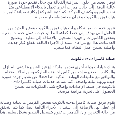
توفر العديد من حلول المراقبة الفعالة من خلال تقديم جودة صورة
عالية الدقة، إلى جانب ميزات أخرى تعمل بالذكاء الاصطناعي مثل
تحديد الوجوه وكشف الحركة، كما تتيح الشركة إمكانية صيانة كاميرات
هيك فيجن بالكويت بضمان معتمد وأسعار معقولة.
تتميز خدمات صيانة كاميرات هيك فيجن بالكويت بتوفير العديد من
الحلول التي تهدف إلى حفظ كفاءة النظام، حيث تشمل خدمات معنية
بفحص الكاميرات وأجهزة التسجيل، بالإضافة إلى تنظيف وتصليح
العدسات، هذا مع مراعاة استبدال الأجزاء التالفة بقطع غيار جديدة
وأصلية تضمن عمل النظام كما ينبغي.
صيانة كاميرا ezviz بالكويت
هناك خيارات بديلة أخرى تقدمها ماركة إيزفيز الشهيرة لشتى المنازل
والمكاتب الصغيرة، إذ تتميز كاميرات هذه الماركة بسهولة الاستخدام
والتوافق مع تطبيقات الهواتف الذكية، هذا فضلا عن تقديم جودة صورة
جيدة ورؤية ليلية واضحة، كما تساعد خدمات صيانة كاميرا ezviz
بالكويت في ضبط الإعدادات وإصلاح شتى المكونات بما يضمن
الحصول على تجربة مراقبة مريحة.
يقوم فريق صيانة كاميرا ezviz بالكويت بفحص الكاميرات بعناية وصيانة
أي عطل بها، بالإضافة إلى استبدال الأجزاء التالفة أيضا، كما يتم التحقق
من حالة التخزين وأن الكاميرات تقوم بتسجيل الفيديو بشكل سليم، هذا