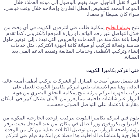
التي لا تقبل التأجيل، حيث يقوم بالوصول إلى موقع العملاء خلال
الموعد المحدد لتشخيص العطل الطارئ وإصلاحه خلال وقت قياسي،
سواء كان بسيطا أو معقدا.
تتيح
وسام الخليج
إمكانية طلب فني انترفون الكويت في أي وقت من
خلال التواصل عبر رقم الهاتف أو زيارة الموقع الإلكتروني، كما تقدم
أيضا باقة متكاملة من الخدمات والعروض التي تهدف إلى توفير حلول
شاملة وفعالة لتركيب أو صيانة كافة أجهزة الانتركم، مثل خدمات
إنشاء وتركيب الأنظمة، وخدمات المتابعة وتقديم الدعم الفني بعد
الصيانة.
فني انتركم بكاميرا الكويت
قد يفضل بعض أصحاب المنازل أو الشركات تركيب أنظمة أمنية عالية
الدقة، وهنا يتم الاستعانة بفني انتركم بكاميرا الكويت للعمل على
تركيب أجهزة انتركم مرئية تتيح إمكانية التحقق البصري من هوية
الزوار عبر شاشات داخلية، مما يعزز من الأمان بشكل كبير في المكان
مقارنة بالاعتماد على التواصل الصوتي فحسب.
يقوم فني انتركم بكاميرا الكويت بتركيب الوحدة الخارجية المكونة من
كاميرا وميكروفون وزر اتصال في مكان آمن عند المدخل بحيث يوفر
رؤية واضحة للزوار، ثم يتم توصيل الكابلات بعناية بين كل من الوحدة
الخارجية والشاشات الداخلية، هذا فضلا عن إمكانية قيام فني انتركم