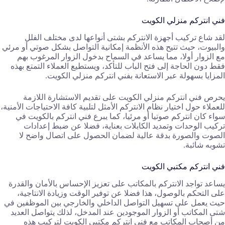
فني انتركم منزلي الكويت
لقد شاع تركيب أجهزة الانتركم بشتى أنواعها لدى مختلف الفلل
والبيوت، حيث تتيح هذه الأنظمة إمكانية التواصل بشكل صوتي أو مرئي
مع الزوار أولا، مما يساعد في السماح بدخول الزوار المرغوب بهم
فقط دون الحاجة إلى فتح الباب للتأكد، ويستطيع العملاء التمتع بهذه
المزايا بسهولة عبر الاستعانة بفني انتركم منزلي الكويت.
يحرص فني انتركم منزلي الكويت على تقديم الاستشارة اللازمة
للعملاء حول اختيار نظام الانتركم الأمثل لتلبية كافة الاحتياجات الأمنية،
سواء كان انتركم صوتيا أو مرئيا، كما يبرع فني انتركم بالكويت في
تركيب الوحدات وتمديد الكابلات بعناية، فضلا عن ضبط إعدادات
الصوت والصورة بدقة عالية لضمان الحصول على اتصال واضح لا
تشوبه شائبة.
فني انتركم مكتبي الكويت
يساعد تواجد الانتركم بالمكاتب على تعزيز الإحساس بالأمان والقدرة
على التحكم بالوصول، هذا فضلا عن توفير الوقت وزيادة الانتاجية،
حيث يعمل على تسهيل التواصل الداخلي والخارجي بين الموظفين في
شتى المكاتب أو الزوار الموجودين عند المدخل، لذلك يتواصل العديد
من أصحاب المكاتب مع فني انتركم مكتبي الكويت لتركيب هذه