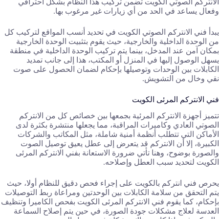
الانتركم الصوتي الكويت تضمن تركيب هذا النظام بشكل احترافي
وفعال يساعد في الحد من أي زيارات غير مرغوب بها.
يبدأ فني الانتركم الصوتي الكويت في تحديد أنسب المواقع لتركيب كل
من الوحدة الداخلية والخارجية، حيث يقوم بتثبيت الوحدة الخارجية
بمكان آمن عند المدخل، بينما يتم تركيب الوحدة الداخلية في منطقة
يسهل الوصول إليها في المنزل أو المكتب، هذا إلى جانب تمديد
الكابلات بين الوحدات وتوصيلها بإحكام لضمان الحصول على صوت
نقي وخال من التشويش.
فني الانتركم المرئى الكويت
تتميز أجهزة الانتركم المرئية بجمعها بين خصائص كل من الانتركم
الصوتي العادي وكاميرات المراقبة، مما يجعلها منتشرة بكثرة لدى
الأماكن التي تتطلب أنظمة أمنية شاملة، مثل المكاتب والشركات
الكبيرة، إلا أن الانتركم قد يتعرض إلى عطل يعيق توصيل الصوت
والصورة بوضوح، وهنا تأتي ضرورة الاستعانة بفني الانتركم المرئى
الكويت لتحديد سبب العطل وإصلاحه.
يحرص فني انتركم بالكويت على إجراء فحص دقيق للنظام أولا، حيث
يتم التحقق من سلامة الكابلات بين الوحدتين ومراعاة ربط التوصيلات
بإحكام، كما يقوم فني الانتركم المرئى الكويت بفحص الكاميرا وتنظيف
العدسة لعلاج مشكلات جودة الصورة، في حين يتم إصلاح السماعة