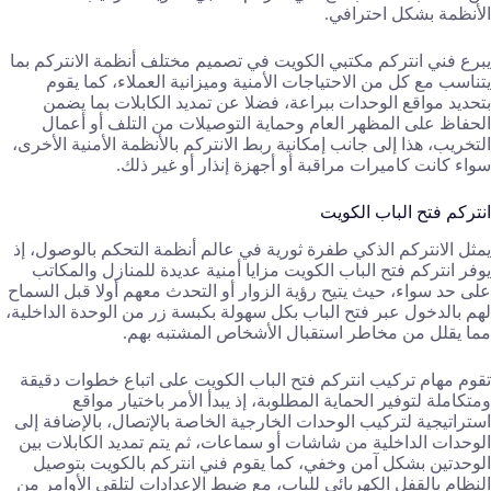
الأنظمة بشكل احترافي.
يبرع فني انتركم مكتبي الكويت في تصميم مختلف أنظمة الانتركم بما
يتناسب مع كل من الاحتياجات الأمنية وميزانية العملاء، كما يقوم
بتحديد مواقع الوحدات ببراعة، فضلا عن تمديد الكابلات بما يضمن
الحفاظ على المظهر العام وحماية التوصيلات من التلف أو أعمال
التخريب، هذا إلى جانب إمكانية ربط الانتركم بالأنظمة الأمنية الأخرى،
سواء كانت كاميرات مراقبة أو أجهزة إنذار أو غير ذلك.
انتركم فتح الباب الكويت
يمثل الانتركم الذكي طفرة ثورية في عالم أنظمة التحكم بالوصول، إذ
يوفر انتركم فتح الباب الكويت مزايا أمنية عديدة للمنازل والمكاتب
على حد سواء، حيث يتيح رؤية الزوار أو التحدث معهم أولا قبل السماح
لهم بالدخول عبر فتح الباب بكل سهولة بكبسة زر من الوحدة الداخلية،
مما يقلل من مخاطر استقبال الأشخاص المشتبه بهم.
تقوم مهام تركيب انتركم فتح الباب الكويت على اتباع خطوات دقيقة
ومتكاملة لتوفير الحماية المطلوبة، إذ يبدأ الأمر باختيار مواقع
استراتيجية لتركيب الوحدات الخارجية الخاصة بالإتصال، بالإضافة إلى
الوحدات الداخلية من شاشات أو سماعات، ثم يتم تمديد الكابلات بين
الوحدتين بشكل آمن وخفي، كما يقوم فني انتركم بالكويت بتوصيل
النظام بالقفل الكهربائي للباب، مع ضبط الإعدادات لتلقي الأوامر من