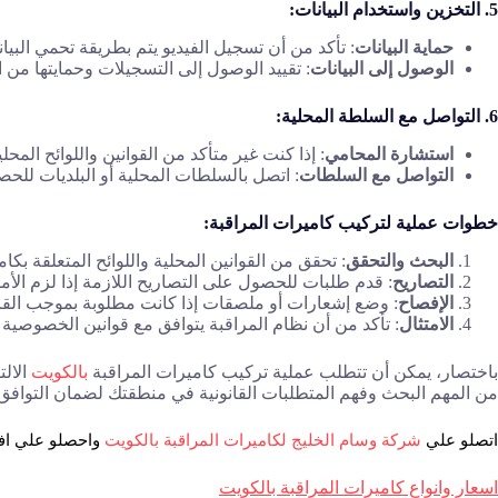
5. التخزين واستخدام البيانات:
حماية البيانات
: تأكد من أن تسجيل الفيديو يتم بطريقة تحمي البيانات الشخصية وفقاً لقوان
الوصول إلى البيانات
: تقييد الوصول إلى التسجيلات وحمايتها من ا
6. التواصل مع السلطة المحلية:
استشارة المحامي
: إذا كنت غير متأكد من القوانين واللوائح ا
التواصل مع السلطات
: اتصل بالسلطات المحلية أو البلديات لل
خطوات عملية لتركيب كاميرات المراقبة:
البحث والتحقق
: تحقق من القوانين المحلية واللوائح المتعلقة بكام
التصاريح
: قدم طلبات للحصول على التصاريح اللازمة إذا لزم الأمر
الإفصاح
: وضع إشعارات أو ملصقات إذا كانت مطلوبة بموجب القا
الامتثال
: تأكد من أن نظام المراقبة يتوافق مع قوانين الخصوصية و
باختصار، يمكن أن تتطلب عملية تركيب كاميرات المراقبة
بالكويت
الالت
من المهم البحث وفهم المتطلبات القانونية في منطقتك لضمان التوافق مع
اتصلو علي 
شركة وسام الخليج لكاميرات المراقبة بالكويت
 واحصلو علي اف
اسعار وانواع كاميرات المراقبة بالكويت