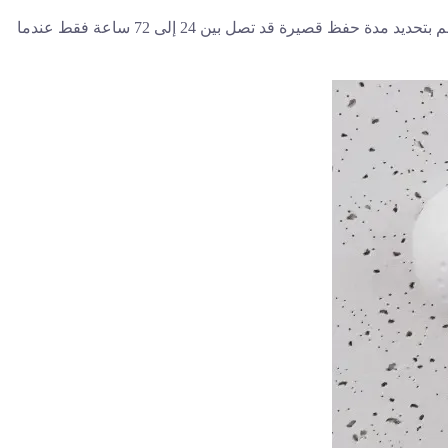
في حال كانت الكاميرات ذات سعة معقولة، فإن أقصر فترة تخزين لها قد تتراوح بين 10 إلى 15 يوما، وفي بعض الاحيان، قد يقوم الأفراد أنفسهم بتحديد مدة حفظ قصيرة قد تصل بين 24 إلى 72 ساعة فقط عندما