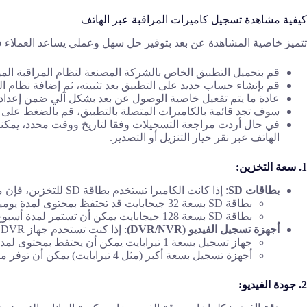
كيفية مشاهدة تسجيل كاميرات المراقبة عبر الهاتف
تتميز خاصية المشاهدة عن بعد بتوفير حل سهل وعملي يساعد العملاء في م
قم بتحميل التطبيق الخاص بالشركة المصنعة لنظام المراقبة المو
قم بإنشاء حساب جديد على التطبيق بعد تثبيته، ثم إضافة نظام المراقبة خاصتك عبر مسح رمز QR الموجود على جهاز التسجيل، وقد تحت
عادة ما يتم تفعيل خاصية الوصول عن بعد بشكل آلي ضمن إعدادات ا
سوف تجد قائمة بالكاميرات المتصلة بالتطبيق، قم بالضغط على ا
في حال أردت مراجعة التسجيلات وفقا لتاريخ ووقت محدد، يمكنك 
الهاتف عبر نقر خيار التنزيل أو التصدير.
1. سعة التخزين:
بطاقات SD
: إذا كانت الكاميرا تستخدم بطاقة SD للتخزين، فإن مدة الحفظ تعتمد على سعة البطاقة. على سبيل المثال:
بطاقة SD بسعة 32 جيجابايت قد تحتفظ بمحتوى لمدة يومين إلى ثلاثة أيام عند تسجيل فيديو بدقة 1080p.
بطاقة SD بسعة 128 جيجابايت يمكن أن تستمر لمدة أسبوع تقريباً، حسب إعدادات التسجيل.
أجهزة تسجيل الفيديو (DVR/NVR)
: إذا كنت تستخدم جهاز DVR أو NVR، فإن سعة التخزين الخاصة بالجهاز تحدد مدة الحفظ. على سبيل المثال:
جهاز تسجيل بسعة 1 تيرابايت يمكن أن يحتفظ بمحتوى لمدة 7-14 يوماً عند تسجيل فيديو بدقة 1080p مع تسجيل مستمر.
أجهزة تسجيل بسعة أكبر (مثل 4 تيرابايت) يمكن أن توفر مدة حفظ أطول، قد تصل إلى عدة أشهر.
2. جودة الفيديو: