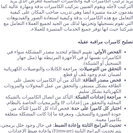
يريد تركيب الكاميرات فيه والكاميرات المناسبة للغرض الذي يريد
التركيب لأجله ويقوم الفنيين بتركيب الكاميرات بدقة ومهارة عالية كما
يقدمون خدمة متميزة ايضا وهي تدريب صاحب المكان على كيفية
التعامل مع هذه الكاميرات بدقة وكيفية استعادة الصور والفيديوهات
التي تقوم بتسجيلها وتخزينها لذلك من الجيد لجميع العملاء التعامل مع
شركتنا حيث انها توفر جميع الخدمات المتميزة للعملاء
.
تصليح كاميرات مراقبة عقيله
الفحص الأولي
: تقييم النظام لتحديد مصدر المشكلة سواء في
الكاميرات نفسها أو في الأجهزة المرتبطة بها (مثل جهاز
التسجيل أو الشبكة).
التحقق من التوصيلات
: مراجعة الكابلات والتوصيلات الكهربائية
لضمان عدم وجود تلف أو قطع.
فحص مصدر الطاقة
: التأكد من أن الكاميرات تحصل على
الطاقة بشكل مستقر، والتحقق من عمل المحولات والمزودات
الكهربائية بشكل سليم.
مراجعة إعدادات الشبكة
: التأكد من اتصال الكاميرات بالشبكة
المحلية والتحقق من إعدادات IP والبرمجيات الخاصة بالنظام.
اختبار كل كاميرا على حدة
: فحص أداء كل كاميرا للتأكد من
جودة الصورة والتسجيل، ومعرفة ما إذا كانت المشكلة متعلقة
بكاميرا معينة.
تحديث البرامج الثابتة وإعادة الضبط
: في حال وجود خلل برمجي،
يتم تحديث البرامج الثابتة (Firmware) وإعادة ضبط الإعدادات