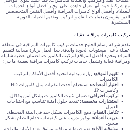
عمليات الفك والتركيب والصيانة للكاميرات. فما عليك سوي التواصل
مع شركتنا حيث أنها تعمل جاهدة على توفير أفضل أنواع الخدمات
للعملاء. وأفضل أنواع كاميرات المراقبة وأفضل الفنيين المتخصصين
الذين يقومون بعمليات الفك والتركيب وتقديم الصيانة الدورية
المستمرة.
تركيب كاميرات مراقبة بعقيلة
تقدم شركة وسام الخليج خدمات تركيب كاميرات المراقبة في منطقة
عقيلة بأعلى مستويات الجودة والدقة. يبدأ العمل بزيارة ميدانية لتقييم
الموقع وتحديد أفضل المواقع لتركيب الكاميرات. لضمان تغطية شاملة
ومراقبة فعالة وتشمل خدمات تركيب كاميرات مراقبة بعقلية ما يلي:
تقييم الموقع:
زيارة ميدانية لتحديد أفضل الأماكن لتركيب
الكاميرات.
اختيار المعدات:
استخدام أحدث التقنيات مثل كاميرات HD
وكاميرات IP.
تركيب احترافي:
ضمان تثبيت الكاميرات بشكل آمن وفعّال.
استشارات مخصصة:
تقديم حلول أمنية تتناسب مع احتياجات
العميل.
تكامل النظام:
دمج الكاميرات بشكل جيد في البيئة المحيطة.
تدريب العملاء:
توفير تدريب على كيفية استخدام النظام بشكل
صحيح.
موثوقية الأداء:
ضمان نظام مراقبة موثوق يعزز الأمان والراحة.