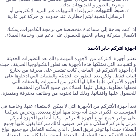
وتعرض الصور والفيديوهات بدقة.
ضبط التنبيهات
: قم بإعداد التنبيهات عبر البريد الإلكتروني أو
الرسائل النصية ليتم إخطارك عند حدوث أي حركة غير عادية.
إذا كنت بحاجة إلى مساعدة متخصصة في برمجة الكاميرات، يمكنك
الاتصال بشركة وسام الخليج للحصول على دعم فني وخدمة العملاء.
اجهزة انتركم جابر الاحمد
تعتبر أجهزة الانتركم من الأجهزة المهمة وذلك بعد التطورات الحديثة
والتقنيات. التي تمتلكها هذه الأجهزة بعد تطور التكنولوجيا الحديثة . حيث
أن أجهزة الانتركم في الماضي كانت تقتصر على معرفة من بخارج
الباب فقط . ولكن بعد التطورات الحديثة والتقنيات التي ادخلوها على
أجهزة الأنتركم. فإنها حاليا لها الكثير من المميزات والصفات التي
تجعلها مطلوبة. ويقبل عليها العملاء من جميع الأماكن المختلفة
للحصول عليها واقتنائها. وذلك لما تحتويه من وظائف محترفة ومتميزة.
تعد أجهزة الأنتركم من الأجهزة التي لا يمكن الاستغناء عنها. وخاصة في
المؤسسات الكبرى حيث أنه يوجد منها أنواع متعددة. وتحرص شركتنا
على توفير جميع أنواع أجهزة الانتركم . وكما أنه لديها أجهزة أنتركم
مرئي وانتركم لاسلكي وانتركم صوتي. لذلك شركتنا يقبل عليها جميع
العملاء حيث أنها توفر فريق العمل . الذي يمكنه التعامل مع جميع أنواع
أجهزة الانتركم وبعد التطورات الحديثة. أصبحت لها كثير من المميزات