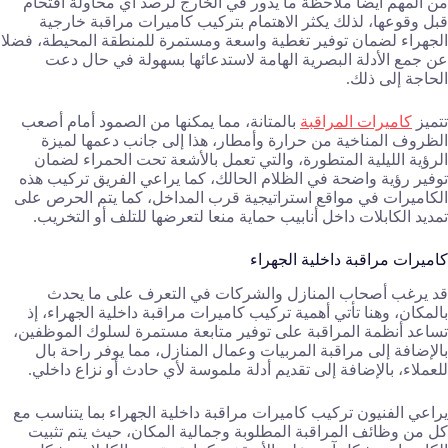
من المهم أيضا ملاحظة ما يدور في الخارج لرصد أي محاولة اقتحام
قبل وقوعها، لذلك يكثر الاهتمام بتركيب كاميرات مراقبة خارجية
الجهراء لضمان توفير تغطية واسعة ومستمرة للمنطقة المحيطة، فضلا
عن جمع الأدلة البصرية الهامة لاستدعائها بسهولة في حال دعت
الحاجة إلى ذلك.
تتميز
كاميرات المراقبة
بالمتانة، مما يمكنها من الصمود أمام أصعب
الظروف المناخية من حرارة وأمطار، هذا إلى جانب دعمها لميزة
الرؤية الليلية المتطورة، والتي تعمل بالأشعة تحت الحمراء لضمان
توفير رؤية واضحة في الظلام الحالك، كما يراعي الفريق تركيب هذه
الكاميرات في مواقع استراتيجية قرب المداخل، كما يتم الحرص على
تمديد الكابلات داخل أنابيب حماية منعا لتعرضها للتلف أو التخريب.
كاميرات مراقبة داخلية الجهراء
قد يرغب أصحاب المنازل والشركات في التعرف على ما يحدث
بالمكان، وهنا تأتي أهمية تركيب كاميرات مراقبة داخلية الجهراء، إذ
تساعد أنظمة المراقبة على توفير متابعة مستمرة لسلوك الموظفين،
بالإضافة إلى مراقبة المربيات وعمال المنازل، مما يوفر راحة بال
للعملاء، بالإضافة إلى تقديم أدلة ملموسة لأي حادث أو نزاع داخلي.
يراعي الفنيون تركيب كاميرات مراقبة داخلية الجهراء بما يتناسب مع
كل من وظائف المراقبة المطلوبة وجمالية المكان، حيث يتم تثبيت