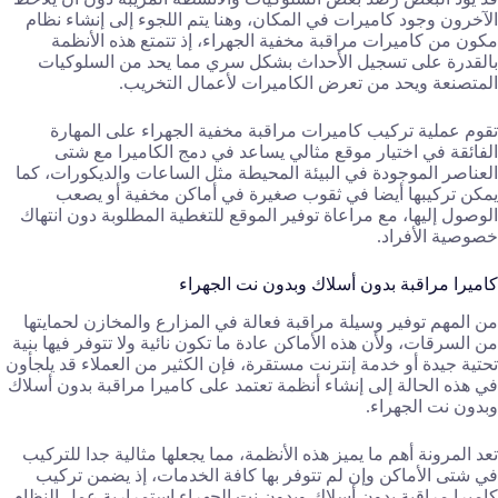
الآخرون وجود كاميرات في المكان، وهنا يتم اللجوء إلى إنشاء نظام
مكون من كاميرات مراقبة مخفية الجهراء، إذ تتمتع هذه الأنظمة
بالقدرة على تسجيل الأحداث بشكل سري مما يحد من السلوكيات
المتصنعة ويحد من تعرض الكاميرات لأعمال التخريب.
تقوم عملية تركيب كاميرات مراقبة مخفية الجهراء على المهارة
الفائقة في اختيار موقع مثالي يساعد في دمج الكاميرا مع شتى
العناصر الموجودة في البيئة المحيطة مثل الساعات والديكورات، كما
يمكن تركيبها أيضا في ثقوب صغيرة في أماكن مخفية أو يصعب
الوصول إليها، مع مراعاة توفير الموقع للتغطية المطلوبة دون انتهاك
خصوصية الأفراد.
كاميرا مراقبة بدون أسلاك وبدون نت الجهراء
من المهم توفير وسيلة مراقبة فعالة في المزارع والمخازن لحمايتها
من السرقات، ولأن هذه الأماكن عادة ما تكون نائية ولا تتوفر فيها بنية
تحتية جيدة أو خدمة إنترنت مستقرة، فإن الكثير من العملاء قد يلجأون
في هذه الحالة إلى إنشاء أنظمة تعتمد على كاميرا مراقبة بدون أسلاك
وبدون نت الجهراء.
تعد المرونة أهم ما يميز هذه الأنظمة، مما يجعلها مثالية جدا للتركيب
في شتى الأماكن وإن لم تتوفر بها كافة الخدمات، إذ يضمن تركيب
كاميرا مراقبة بدون أسلاك وبدون نت الجهراء استمرارية عمل النظام