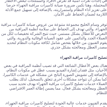
في إحداث ثغرات أمنية قد تعرض الأفراد والممتلكات لبعض الأخطار
المحتملة، وهنا تكمن ضرورة صيانة كاميرات مراقبة الجهراء حرصا
على تعزيز أداء النظام واستمراريته، بالإضافة إلى تسهيل جمع الادلة
اللازمة لضمان الحفاظ على الأمان.
توفر وسام الخليج مجموعة متنوعة من عروض صيانة كاميرات مراقبة
الجهراء، والتي تهدف إلى الحفاظ على سلامة أنظمة المراقبة من
التعرض للأعطال بشكل مستمر، حيث تتيح الشركة تخفيضات لكل من
العملاء الجدد والدائمين على عقود الصيانة الوقائية والدورية، والتي
يقوم الفنيون من خلالها بفحص شامل لكافة مكونات النظام لتحديد
مصدر العطل ومعالجته بشكل جذري.
تصليح كاميرات مراقبة الجهراء
هناك بعض الأعطال الشائعة التي قد تصيب أنظمة المراقبة في بعض
الأحيان، مثل فقدان إشارة الفيديو بسبب عطل في مكونات النظام،
بالإضافة إلى تشويش الصورة الناتج عن مشكلة في عدسات الكاميرا،
كما يمكن أن تتواجد مشكلات أخرى تتعلق بالتسجيل، لذلك يطلب
العملاء خدمات تصليح كاميرات مراقبة الجهراء بهدف تحديد سبب
العطل ومعالجته بشكل فعال، مما يضمن إطالة العمر الافتراضي
للنظام.
يقدم الفنيون خدمات عالية الجودة لتصليح كاميرات مراقبة الجهراء،