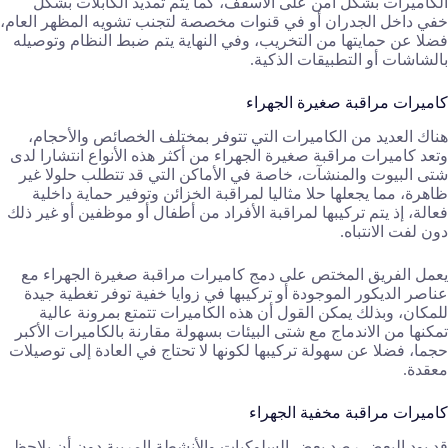
الكاميرات بشكل آمن على الأسقف، كما يتم تمديد الكابلات بشكل
خفي داخل الجدران أو في قنوات مخصصة لتجنب تشويه المظهر العام،
فضلا عن حمايتها من التخريب، وفي النهاية يتم ضبط النظام وتوصيله
بالشاشات أو التطبيقات الذكية.
كاميرات مراقبة صغيرة الجهراء
هناك العديد من الكاميرات التي تتوفر بمختلف الخصائص والأحجام،
وتعد كاميرات مراقبة صغيرة الجهراء من أكثر هذه الأنواع انتشارا لدى
شتى البيوت والمنشآت، خاصة في الأماكن التي قد تتطلب حلولا غير
ظاهرة، مما يجعلها حلا مثاليا لمراقبة الخزائن وتوفير حماية داخلية
فعالة، إذ يتم تركيبها لمراقبة الأفراد من أطفال أو موظفين أو غير ذلك
دون لفت الانتباه.
يعمل الفريق المختص على دمج كاميرات مراقبة صغيرة الجهراء مع
عناصر الديكور الموجودة أو تركيبها في زوايا خفية توفر تغطية جيدة
للمكان، وبذلك يمكن القول أن هذه الكاميرات تتمتع بمرونة عالية
تمكنها من الاندماج مع شتى البيئات بسهولة مقارنة بالكاميرات الأكبر
حجما، فضلا عن سهولة تركيبها لكونها لا تحتاج في العادة إلى توصيلات
معقدة.
كاميرات مراقبة مخفية الجهراء
قد يود البعض رصد بعض السلوكيات والأنشطة المريبة دون أن يلاحظ