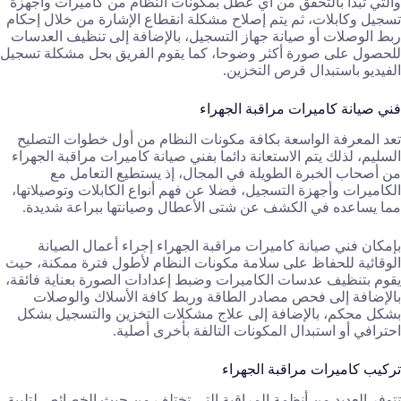
والتي تبدأ بالتحقق من أي عطل بمكونات النظام من كاميرات وأجهزة
تسجيل وكابلات، ثم يتم إصلاح مشكلة انقطاع الإشارة من خلال إحكام
ربط الوصلات أو صيانة جهاز التسجيل، بالإضافة إلى تنظيف العدسات
للحصول على صورة أكثر وضوحا، كما يقوم الفريق بحل مشكلة تسجيل
الفيديو باستبدال قرص التخزين.
فني صيانة كاميرات مراقبة الجهراء
تعد المعرفة الواسعة بكافة مكونات النظام من أول خطوات التصليح
السليم، لذلك يتم الاستعانة دائما بفني صيانة كاميرات مراقبة الجهراء
من أصحاب الخبرة الطويلة في المجال، إذ يستطيع التعامل مع
الكاميرات وأجهزة التسجيل، فضلا عن فهم أنواع الكابلات وتوصيلاتها،
مما يساعده في الكشف عن شتى الأعطال وصيانتها ببراعة شديدة.
بإمكان فني صيانة كاميرات مراقبة الجهراء إجراء أعمال الصيانة
الوقائية للحفاظ على سلامة مكونات النظام لأطول فترة ممكنة، حيث
يقوم بتنظيف عدسات الكاميرات وضبط إعدادات الصورة بعناية فائقة،
بالإضافة إلى فحص مصادر الطاقة وربط كافة الأسلاك والوصلات
بشكل محكم، بالإضافة إلى علاج مشكلات التخزين والتسجيل بشكل
احترافي أو استبدال المكونات التالفة بأخرى أصلية.
تركيب كاميرات مراقبة الجهراء
تتوفر العديد من أنظمة المراقبة التي تختلف من حيث الخصائص لتلبية